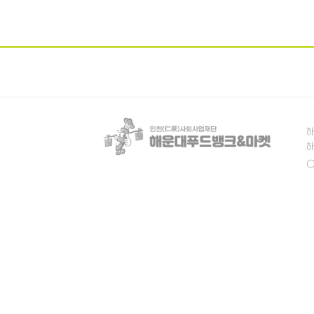
해
해
C