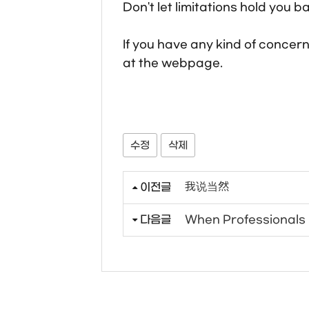
Don't let limitations hold you 
If you have any kind of concern
at the webpage.
수정
삭제
이전글
我说当然
다음글
When Professionals R